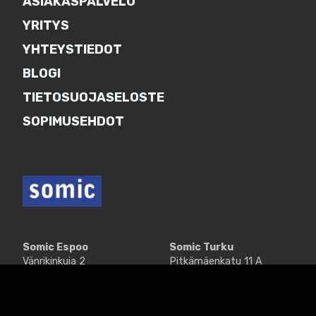
ASIAKASPALVELU
YRITYS
YHTEYSTIEDOT
BLOGI
TIETOSUOJASELOSTE
SOPIMUSEHDOT
Somic Espoo
Somic Turku
Vänrikinkuja 2
Pitkämäenkatu 11 A
02600 Espoo
20250 Turku
+358(0) 9 8677 3500
+358 (0)20 7304 440